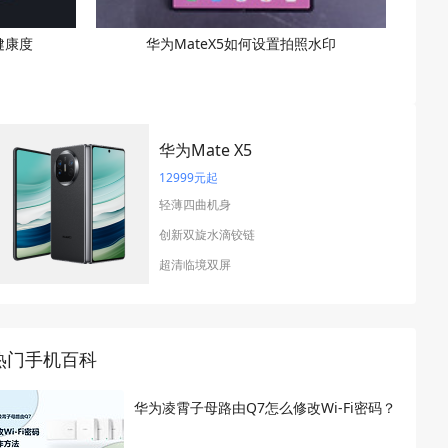
健康度
华为MateX5如何设置拍照水印
华为Mate X5
12999元起
轻薄四曲机身
创新双旋水滴铰链
超清临境双屏
热门手机百科
华为凌霄子母路由Q7怎么修改Wi-Fi密码？