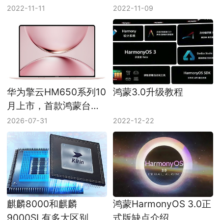
更新了哪些内容
3.0
2022-11-11
2022-11-09
华为擎云HM650系列10
鸿蒙3.0升级教程
月上市，首款鸿蒙台式
机搭载麒麟X90
2026-07-31
2022-12-22
麒麟8000和麒麟
鸿蒙HarmonyOS 3.0正
9000SL有多大区别
式版缺点介绍