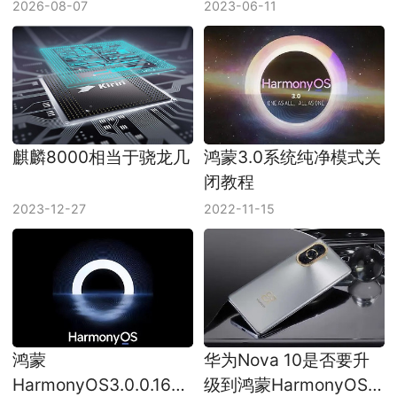
LCD和9000mAh级电池
2026-08-07
2023-06-11
麒麟8000相当于骁龙几
鸿蒙3.0系统纯净模式关
闭教程
2023-12-27
2022-11-15
鸿蒙
华为Nova 10是否要升
HarmonyOS3.0.0.166
级到鸿蒙HarmonyOS