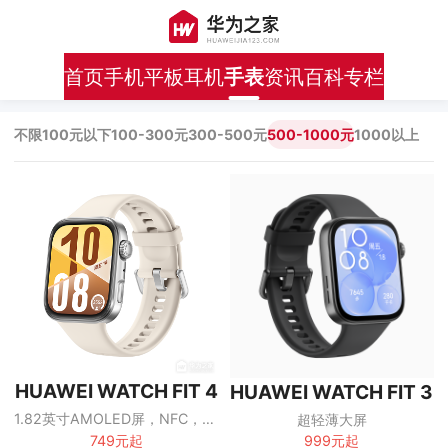
首页
手机
平板
耳机
手表
资讯
百科
专栏
不限
100元以下
100-300元
300-500元
500-1000元
1000以上
HUAWEI WATCH FIT 4
HUAWEI WATCH FIT 3
1.82英寸AMOLED屏，NFC，蓝牙通话，最长10天续航
超轻薄大屏
749元起
999元起