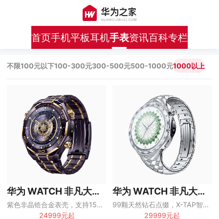
首页
手机
平板
耳机
手表
资讯
百科
专栏
不限
100元以下
100-300元
300-500元
500-1000元
1000以上
华为 WATCH 非凡大师尊界定制款
华为 WATCH 非凡大师星钻绽放款
紫色非晶锆合金表壳，支持150米潜水、双向北斗卫星消息和eSIM独立通话
99颗天然钻石点缀，X-TAP智感窗、eSIM独立通话与女性健康管理
24999元起
29999元起