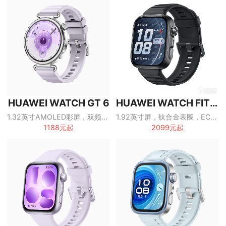
HUAWEI WATCH GT 6
HUAWEI WATCH FIT 5 Pro
1.32英寸AMOLED彩屏，双频卫星定位，最长14天续航，5ATM/IP69防护
1.92英寸屏，钛合金表圈，ECG心电分析，40米自由潜
1188元起
2099元起