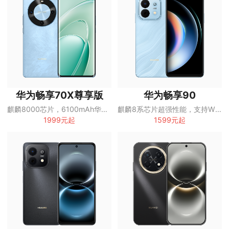
华为畅享70X尊享版
华为畅享90
麒麟8000芯片，6100mAh华为巨鲸长续航，双曲护眼屏五星超耐摔
麒麟8系芯片超强性能，支持Wi-Fi7
1999元起
1599元起