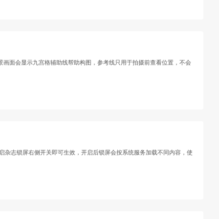
后取景画面会显示九宫格辅助线帮助构图，参考线只用于拍摄前查看位置，不会
开开启杂志锁屏右侧开关即可生效，开启后锁屏会按系统服务加载不同内容，使