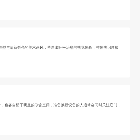
物造型与清新鲜亮的美术画风，营造出轻松治愈的视觉体验，整体辨识度极
景有重合，也各自留了明显的取舍空间，准备换新设备的人通常会同时关注它们，