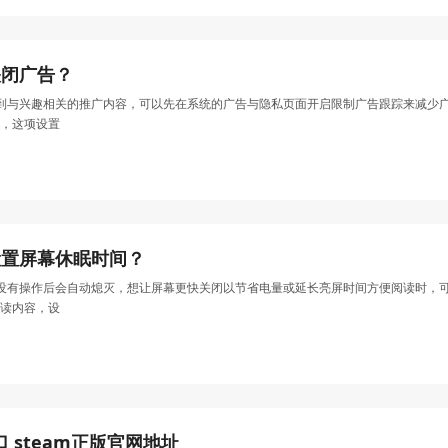
关闭广告？
常看到与兴趣相关的推广内容，可以先在系统的广告与隐私页面开启限制广告跟踪来减
，这项设置
么设置屏幕休眠时间？
时间没有操作后会自动熄灭，想让屏幕更快关闭以节省电量或延长亮屏时间方便阅读时
读内容，设
口 steam正版官网地址