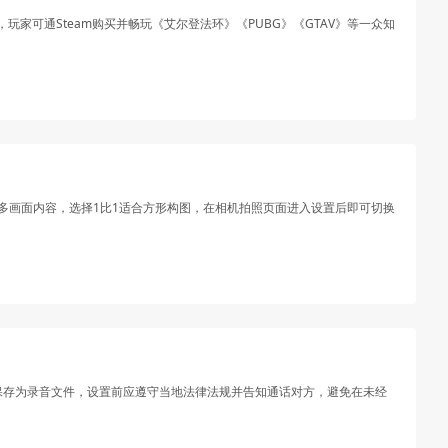
家可通Steam购买并畅玩《艾尔登法环》《PUBG》《GTAV》等一众知
留更多画面内容，选择1比1适合方形构图，在相机拍照页面进入设置后即可切换
动保存为录音文件，设置前应遵守当地法律法规并告知通话对方，避免在未经