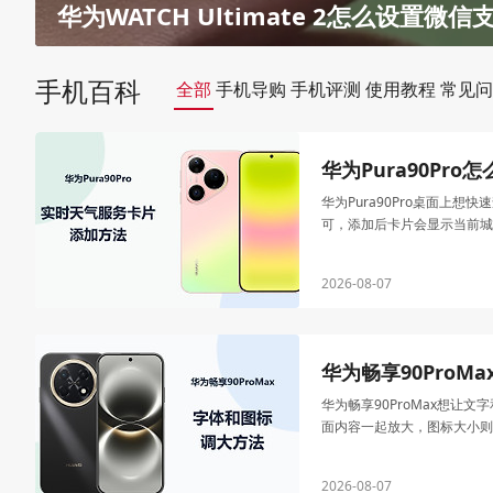
华为Pura 90怎么添加NFC交通卡？
华为WATCH Ultimate 2怎么设置微
手机百科
全部
手机导购
手机评测
使用教程
常见问
华为Pura90Pr
华为Pura90Pro桌面
可，添加后卡片会显示当前城
2026-08-07
华为畅享90ProM
华为畅享90ProMax想
面内容一起放大，图标大小则
2026-08-07