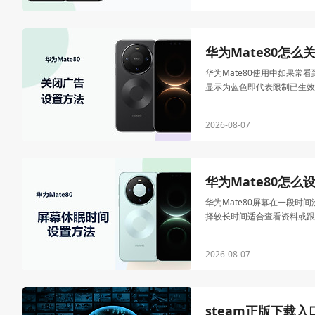
华为Mate80怎么
华为Mate80使用中如果
显示为蓝色即代表限制已生效
2026-08-07
华为Mate80怎
华为Mate80屏幕在一段
择较长时间适合查看资料或跟
2026-08-07
steam正版下载入