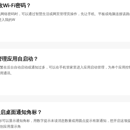
Wi-Fi密码？
线网络密码时，可以通过智慧生活或网页管理页操作，先让手机、平板或电脑连接该路由器网
后进入我的W
管理应用自启动？
繁在后台自动启动或通知过多，可以在手机管家里进入应用启动管理，为单个应用控
用通讯、
么开启桌面通知角标？
用图标可以显示通知角标，用数字提示未读消息数量或用圆点提示有新通知，想开启这
别应用显示角