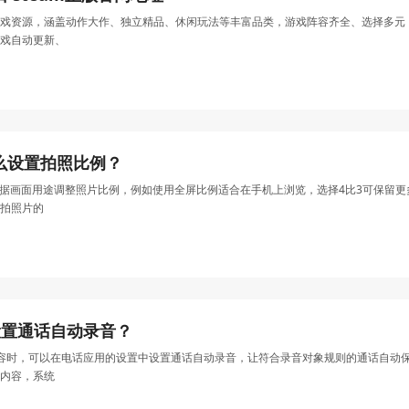
游戏资源，涵盖动作大作、独立精品、休闲玩法等丰富品类，游戏阵容齐全、选择多元，玩
戏自动更新、
o怎么设置拍照比例？
时可以根据画面用途调整照片比例，例如使用全屏比例适合在手机上浏览，选择4比3可保
拍照片的
何设置通话自动录音？
话内容时，可以在电话应用的设置中设置通话自动录音，让符合录音对象规则的通话自
内容，系统