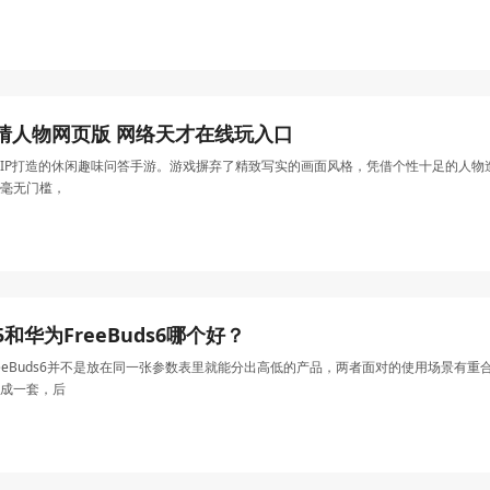
or猜人物网页版 网络天才在线玩入口
IP打造的休闲趣味问答手游。游戏摒弃了精致写实的画面风格，凭借个性十足的人
毫无门槛，
o5和华为FreeBuds6哪个好？
和华为FreeBuds6并不是放在同一张参数表里就能分出高低的产品，两者面对的使用场
成一套，后