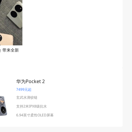
会 带来全新
华为Pocket 2
7499元起
玄武水滴铰链
支持2米IPX8级抗水⁠
6.94英寸柔性OLED屏幕