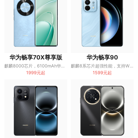
华为畅享70X尊享版
华为畅享90
麒麟8000芯片，6100mAh华为巨鲸长续航，双曲护眼屏五星超耐摔
麒麟8系芯片超强性能，支持Wi-Fi7
1999元起
1599元起