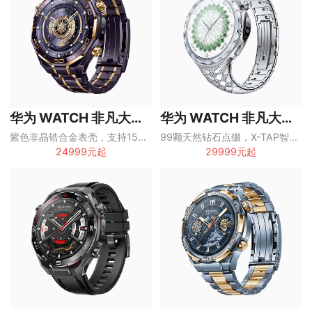
华为 WATCH 非凡大师尊界定制款
华为 WATCH 非凡大师星钻绽放款
紫色非晶锆合金表壳，支持150米潜水、双向北斗卫星消息和eSIM独立通话
99颗天然钻石点缀，X-TAP智感窗、eSIM独立通话与女性健康管理
24999元起
29999元起