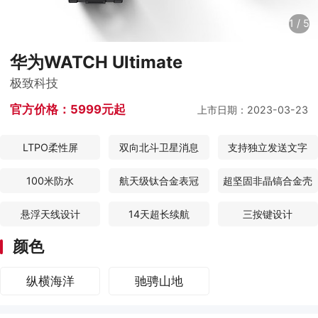
1
/
5
华为WATCH Ultimate
极致科技
官方价格：
5999元起
上市日期：2023-03-23
LTPO柔性屏
双向北斗卫星消息
支持独立发送文字
100米防水
航天级钛合金表冠
超坚固非晶镐合金壳
悬浮天线设计
14天超长续航
三按键设计
颜色
纵横海洋
驰骋山地