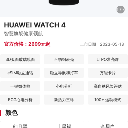
1
/
7
HUAWEI WATCH 4
智慧旗舰健康领航
官方价格：
2699元起
上市日期：2023-05-18
3D弧面玻璃镜面
不锈钢表壳
LTPO常亮屏
eSIM独立通话
独立导航和打车
万能卡片
一键微体检
心电分析
高血糖风险评估
ECG心电分析
新活力三环
100+ 运动模式
颜色
幻月黑
土星褐
金星白